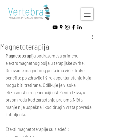
Magnetoterapija
Magnetoterapija 
podrazumeva primenu 
elektromagnetnog polja u terapijske svrhe. 
Delovanje magnetnog polja ima višestruke 
benefite po zdravlje i širok spektar stanja koja 
mogu biti tretirana. Odlikuje je visoka 
efikasnost u regeneraciji oštečenih tkiva, u 
prvom redu kod zarastanja preloma.Ništa 
manje nije uspešna i kod drugih vrsta povreda 
i oboljenja.
Efekti magnetoterapije su sledeći:
·        analgetsko