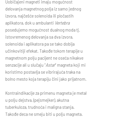
Uobičajeni magneti imaju mogućnost 
delovanja magnetnog polja iz samo jednog 
izvora, najčešće solenoida ili pločastih 
aplikatora, dok u ambulanti 
Vertebra
posedujemo mogućnost dualnog moda tj. 
istovremenog delovanja sa dva izvora, 
solenoida i aplikatora pa se tako dobija 
učinkovitiji efekat. Takođe tokom terapije u 
magnetnom polju pacijent ne oseća nikakve 
senzacije ali u slučaju “
Astar
” magneta koji mi 
koristimo postavlja se vibrirajuća traka na 
bolno mesto koja terapiju čini jako prijatnom.
Kontraindikacije za primenu magneta je metal 
u polju dejstva, (pejsmejker), akutna 
tuberkuloza, trudnoća i maligna stanja. 
Takođe deca ne smeju biti u polju magneta.