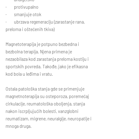
·        protivupalno
·        smanjuje otok
·        ubrzava regeneraciju (zarastanje rana, 
preloma i oštećenih tkiva)
Magnetoterapija je potpuno bezbedna i 
bezbolna terapija. Njena primena je 
nezaobilaza kod zarastanja preloma kostiju i 
sportskih povreda. Takođe, jako je efikasna 
kod bola u leđima i vratu. 
Ostala patološka stanja gde se primenjuje 
magnetnoterapija su osteporoza, poremećaj 
cirkulacije, reumatološka oboljenja, stanja 
nakon iscrpljujućih bolesti, vanzglobni 
reumatizam, migrene, neuralgije, neuropatije i 
mnoga druga.