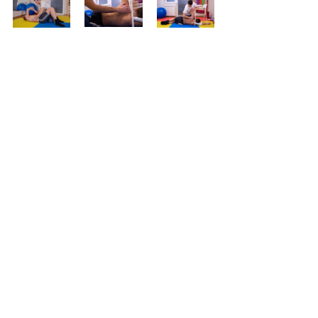
Schroth (Šrot) metoda
Comments
Write a comment...