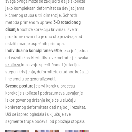
svega ovoga može se zaključiti da je skolioza 
jako kompleksan deformitet sa devijacijama 
kičmenog stuba u tri dimenzije. Schroth 
metoda primenom upravo 
3-D rotacionog 
disanja
 postiže korekciju krivina u sve tri 
prostorne ravni i to je ono što je izdvaja od 
ostalih manje uspešnih pristupa.
Individualno koncipirane vežbe
 jesu još jedna 
od važnih karakteristika ove metode, jer svaka 
skolioza 
ima svoje specifičnosti (rotaciju, 
stepen krivljenja, deformitete grudnog koša...) 
i ne smeju se generalizovati.
Svesna postura 
je prvi korak u procesu 
korekcije 
skolioza 
i podrazumeva usvajanje 
iskorigovanog držanja koje će u slučaju 
konkretnog deformiteta dati najbolji rezultat. 
Uči se ispred ogledala i uključuje sve 
segmente trupa počevši od položaja stopala.