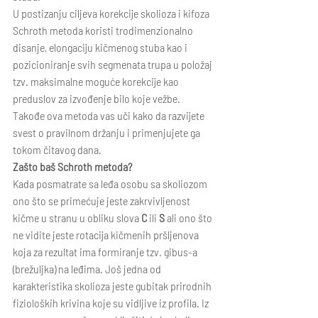
U postizanju ciljeva korekcije skolioza i kifoza 
Schroth metoda koristi trodimenzionalno 
disanje, elongaciju kičmenog stuba kao i 
pozicioniranje svih segmenata trupa u položaj 
tzv. maksimalne moguće korekcije kao 
preduslov za izvođenje bilo koje vežbe. 
Takođe ova metoda vas uči kako da razvijete 
svest o pravilnom držanju i primenjujete ga 
tokom čitavog dana.
Zašto baš Schroth metoda?
Kada posmatrate sa leđa osobu sa skoliozom 
ono što se primećuje jeste zakrvivljenost 
kičme u stranu u obliku slova 
C 
ili 
S 
ali ono što 
ne vidite jeste rotacija kičmenih pršljenova 
koja za rezultat ima formiranje tzv. gibus-a 
(brežuljka) na leđima. Još jedna od 
karakteristika skolioza jeste gubitak prirodnih 
fizioloških krivina koje su vidljive iz profila. Iz 