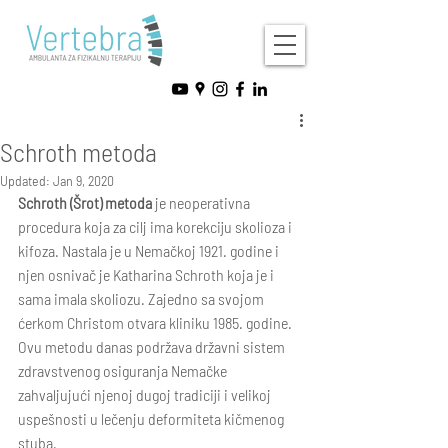
Schroth metoda
Updated:
Jan 9, 2020
Schroth (Šrot) metoda
 je neoperativna 
procedura koja za cilj ima korekciju skolioza i 
kifoza. Nastala je u Nemačkoj 1921. godine i 
njen osnivač je Katharina Schroth koja je i 
sama imala skoliozu. Zajedno sa svojom 
ćerkom Christom otvara kliniku 1985. godine. 
Ovu metodu danas podržava državni sistem 
zdravstvenog osiguranja Nemačke 
zahvaljujući njenoj dugoj tradiciji i velikoj 
uspešnosti u lečenju deformiteta kičmenog 
stuba. 